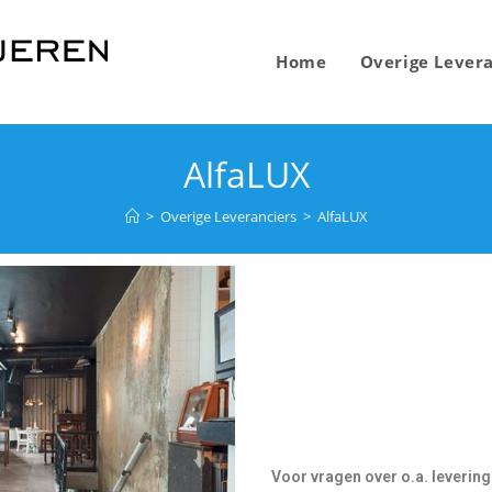
Home
Overige Levera
AlfaLUX
>
Overige Leveranciers
>
AlfaLUX
Voor vragen over o.a. leverin