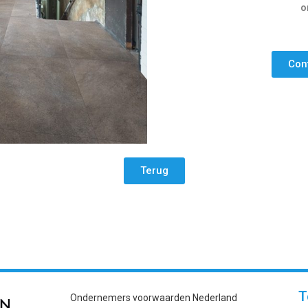
o
Con
Terug
T
Ondernemers voorwaarden Nederland