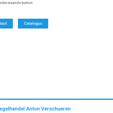
nderstaande button.
tact
Catalogus
egelhandel Anton Verschueren