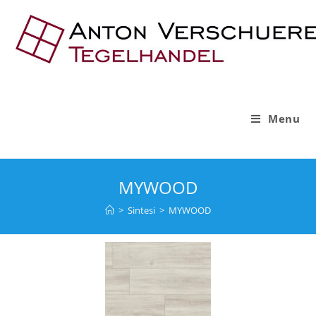
Menu
MYWOOD
>
Sintesi
>
MYWOOD