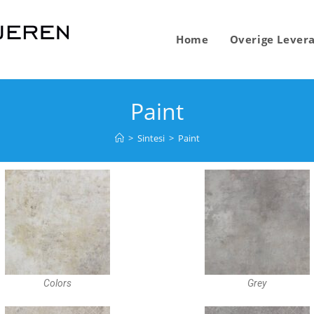
Home
Overige Levera
Paint
>
Sintesi
>
Paint
Colors
Grey